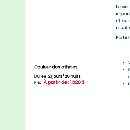
La vis
import
effect
mont d
Parte
V
Couleur des ethnies
D
Durée:
21 jours/ 20 nuits
r
À partir de : 1.620 $
Prix :
C