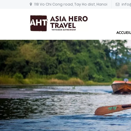
118 Vo Chi Cong road, Tay Ho dist, Hanoi
info
ACCUEI