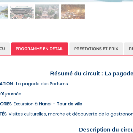
CU
PROGRAMME EN DETAIL
PRESTATIONS ET PRIX
R
Résumé du circuit : La pagod
NATION
: La pagode des Parfums
 01 journée
ORIES
: Excursion à
Hanoi
–
Tour de ville
TÉS
: Visites culturelles, marche et découverte de la gastronom
Description du circu