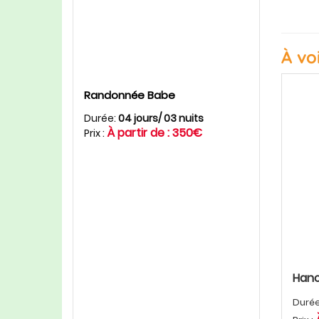
À vo
Randonnée Babe
Durée:
04 jours/ 03 nuits
À partir de : 350€
Prix :
Hano
Duré
Croisière en une