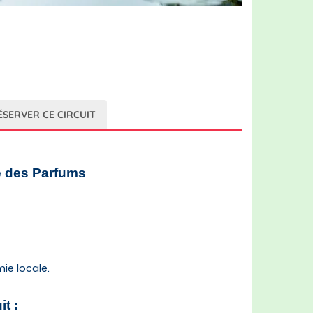
ÉSERVER CE CIRCUIT
e des Parfums
ie locale.
it :