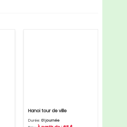
Hanoi tour de ville
Durée:
01 journée
Croisière 3 jours