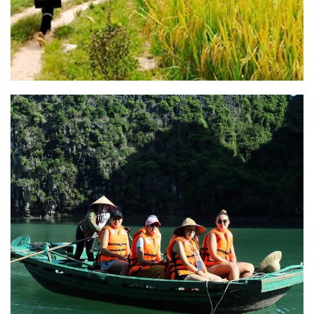
Séjour balnéaire sur l’île de
Cat Ba
Résumé du circuit : Séjour balnéaire sur l’île de Cat Ba
DESTINATION : Hanoi- Hai Phong- Cat Ba - baie de [...]
READ MORE