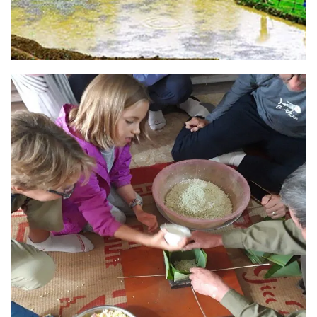
Vélo Tour Hoi An
Résumé du circuit : Vélo tour Hoi An DESTINATION : Hoi An
- Go Noi - Tra Nhieu DURÉE: 1/2 journée [...]
READ MORE