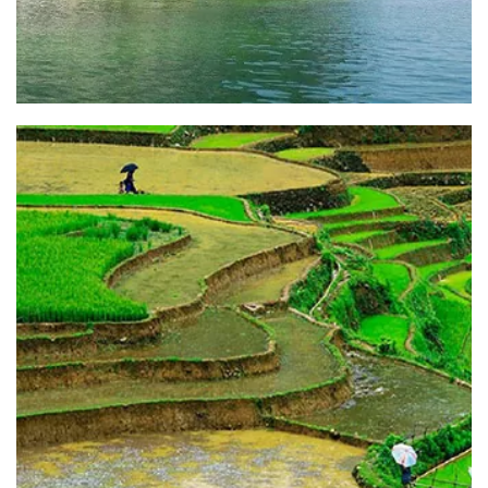
Villages des métiers
d’artisanat à Ninh Binh
Résume du circuit: Villages des métiers d'artisanat à Ninh
Binh DESTINATION : Les villages d'artisanant, la cathédral
de Phat Diem DURÉE: [...]
READ MORE