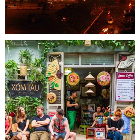
Voyage en Indochine :
Vietnam – Laos – Cambodge
Résumé du circuit : Voyage en Indochine DESTINATION :
Hanoi - Ninh Binh - Halong - Luang Prabang - Pak Ou [...]
READ MORE