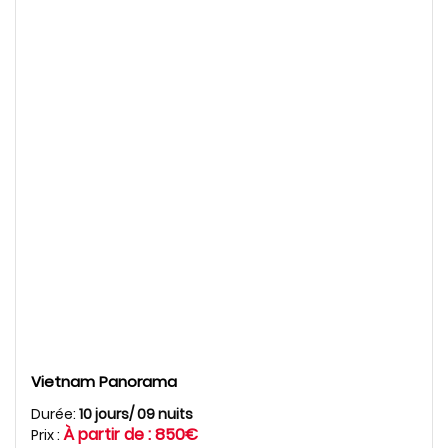
Cambodge Essentiel
Résumé du circuit : Cambodge essentiel DESTINATION :
Siem Rreap - Angkor Thom - Angkor wat -Phnom Penh -
Sihanoukville. DURÉE: [...]
Vietnam Panorama
Durée:
10 jours/ 09 nuits
READ MORE
À partir de : 850€
Prix :