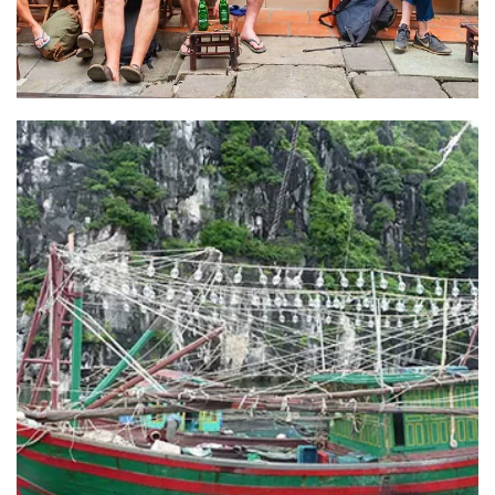
Croisière privative à la baie
d’Halong
Résumé du circuit : croisière privative à la baie d'Halong
DESTINATION : Hanoi - Ha Long - La Baie de Lan [...]
READ MORE