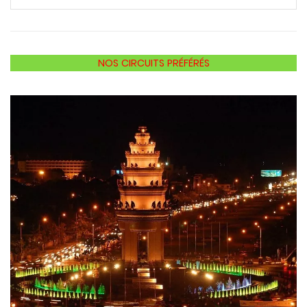
NOS CIRCUITS PRÉFÉRÉS
Hanoi comme un local
Résumé du circuit: Hanoï comme un local DESTINATION :
Hanoi. DURÉE: ½ journée. CATÉGORIES: circuit à Hanoi,
Hanoi tour de ville, [...]
READ MORE