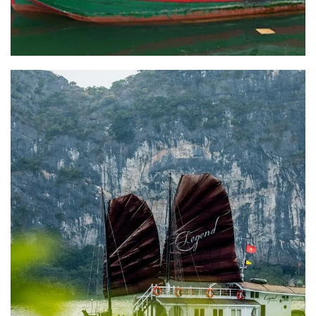
Villages des métiers
d’artisanat à Ninh Binh
Résume du circuit: Villages des métiers d'artisanat à Ninh
Binh DESTINATION : Les villages d'artisanant, la cathédral
de Phat Diem DURÉE: [...]
READ MORE