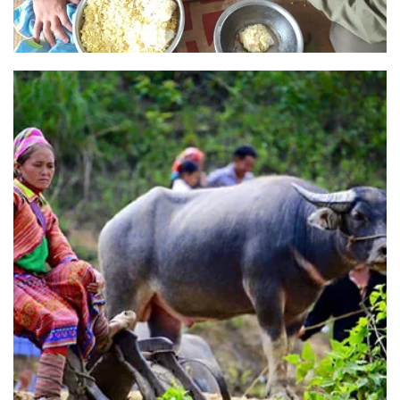
Visite de Sai Gon en une
journée
Résumé du circuit : Visite de Saigon en une journée
DESTINATION : Palais de Réunification, Musée des
vestiges des guerres, Cathédrale [...]
READ MORE