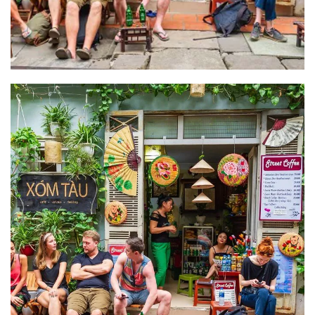
Le Nord du Vietnam
Essentiel
Résumé du circuit: Nord du Vietnam DESTINATION : Hanoi -
Mai Chau - Ninh Binh - Ha Long. DURÉE: 07 jours/ [...]
READ MORE