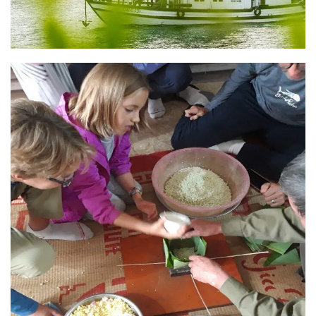
Couleur des ethnies
Résumé du circuit: Couleurs des ethnies DESTINATION :
Hanoi - Pu Luong- village de Huou - Pho Doan- Kho Muong-
Eo Ken- [...]
READ MORE